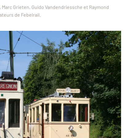
, Marc Grieten, Guido Vandendriessche et Raymond
teurs de Febelrail.