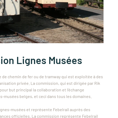
ion Lignes Musées
e de chemin de fer ou de tramway qui est exploitée à des
anisation privée. La commission, qui est dirigée par Rik
pour but principal la collaboration et l’échange
nes-musées belges, et ceci dans tous les domaines.
 lignes-musées et représente Febelrail auprès des
ances officielles. La commission représente Febelrail