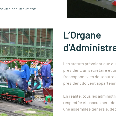
 COMME DOCUMENT PDF.
L’Organe
d’Administr
Les statuts prévoient que qu
président, un secrétaire et 
francophone, les deux autres
président doivent appartenir 
En réalité, tous les administr
respectée et chacun peut don
une assemblée générale, déb