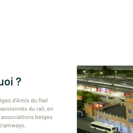
uoi ?
lges d’Amis du Rail
passionnés du rail, en
s associations belges
 tramways.