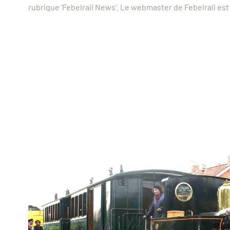
rubrique ‘Febelrail News’. Le webmaster de Febelrail es