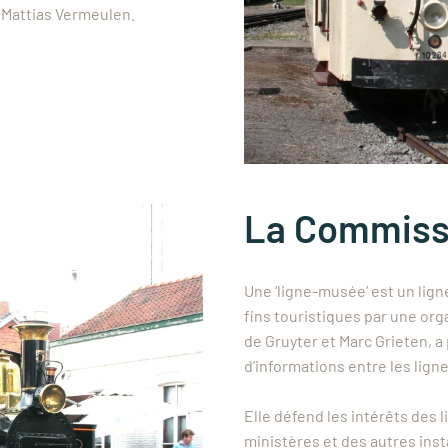
t Mattias Vermeulen.
La Commiss
Une ‘ligne-musée’ est un lign
fins touristiques par une org
de Gruyter et Marc Grieten, a 
d’informations entre les lig
Elle défend les intérêts des
ministères et des autres inst