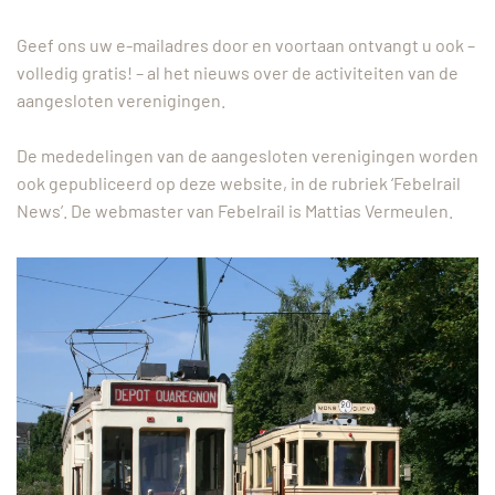
Geef ons uw e-mailadres door en voortaan ontvangt u ook –
volledig gratis! – al het nieuws over de activiteiten van de
aangesloten verenigingen.
De mededelingen van de aangesloten verenigingen worden
ook gepubliceerd op deze website, in de rubriek ‘Febelrail
News’. De webmaster van Febelrail is Mattias Vermeulen.