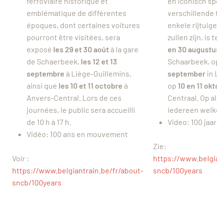
ferroviaire historique et
en iconisch s
emblématique de différentes
verschillende 
époques, dont certaines voitures
enkele rijtuig
pourront être visitées, sera
zullen zijn, i
exposé
les 29 et 30 août
à la gare
en 30 august
de Schaerbeek,
les 12 et 13
Schaarbeek, 
septembre
à Liège-Guillemins,
september
in 
ainsi que
les 10 et 11 octobre
à
op
10 en 11 ok
Anvers-Central. Lors de ces
Centraal. Op a
journées, le public sera accueilli
iedereen welko
de 10 h à 17 h.
Video: 100 jaa
Vidéo: 100 ans en mouvement
Zie:
Voir :
https://www.belgi
https://www.belgiantrain.be/fr/about-
sncb/100years
sncb/100years