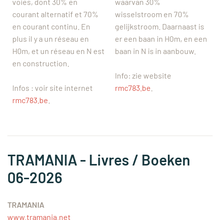
voies, dont 30% en
waarvan 30%
courant alternatif et 70%
wisselstroom en 70%
en courant continu. En
gelijkstroom. Daarnaast is
plus il y a un réseau en
er een baan in H0m, en een
H0m, et un réseau en N est
baan in N is in aanbouw.
en construction.
Info: zie website
Infos : voir site internet
rmc783.be
.
rmc783.be
.
TRAMANIA - Livres / Boeken
06-2026
TRAMANIA
www.tramania.net