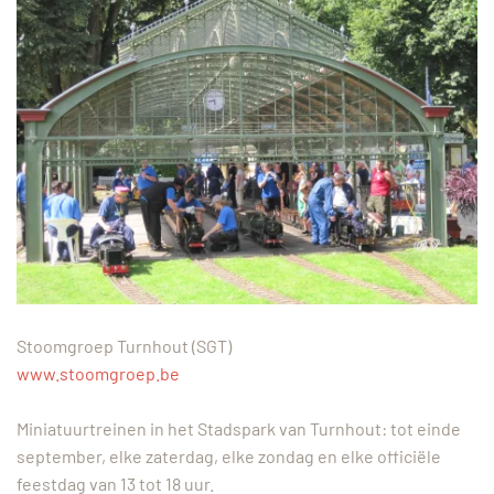
Stoomgroep Turnhout (SGT)
www.stoomgroep.be
Miniatuurtreinen in het Stadspark van Turnhout: tot einde
september, elke zaterdag, elke zondag en elke officiële
feestdag van 13 tot 18 uur.