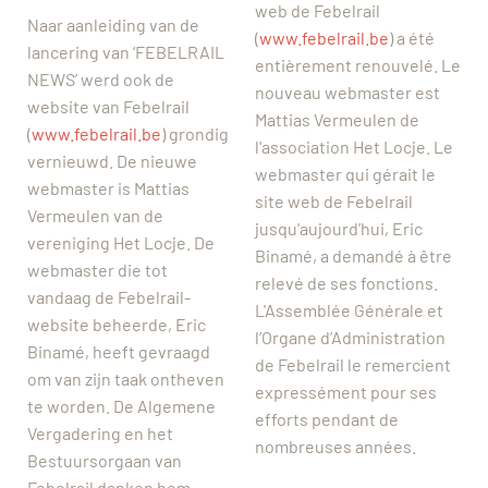
web de Febelrail
Naar aanleiding van de
(
www.febelrail.be
) a été
lancering van ‘FEBELRAIL
entièrement renouvelé. Le
NEWS’ werd ook de
nouveau webmaster est
website van Febelrail
Mattias Vermeulen de
(
www.febelrail.be
) grondig
l'association Het Locje. Le
vernieuwd. De nieuwe
webmaster qui gérait le
webmaster is Mattias
site web de Febelrail
Vermeulen van de
jusqu'aujourd'hui, Eric
vereniging Het Locje. De
Binamé, a demandé à être
webmaster die tot
relevé de ses fonctions.
vandaag de Febelrail-
L'Assemblée Générale et
website beheerde, Eric
l’Organe d’Administration
Binamé, heeft gevraagd
de Febelrail le remercient
om van zijn taak ontheven
expressément pour ses
te worden. De Algemene
efforts pendant de
Vergadering en het
nombreuses années.
Bestuursorgaan van
Febelrail danken hem