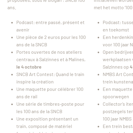
ans.
met het motto ‘100
Podcast: entre passé, présent et
Podcast: tuss
avenir
en toekomst
Une pièce de 2 euros pour les 100
Een herdenkin
ans de la SNCB
voor 100 jaar
Portes ouvertes de nos ateliers
Open bedrijven
centraux à Salzinnes et à Malines,
werkplaatsen 
le 4 octobre
Salzinnes op
4
SNCB Art Contest: Quand le train
NMBS Art Cont
inspire la création
trein kunstena
Une maquette pour célébrer 100
Een maquette t
ans de rail
spoorwegen
Une série de timbres-poste pour
Collector’s it
les 100 ans de la SNCB
postzegels te
Une exposition présentant un
100 jaar NMBS
train, composé de matériel
Een trein best